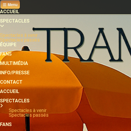
Menu
ACCUEIL
SPECTACLES
Spectacles à venir
Spectacles passés
ÉQUIPE
FANS
MULTIMÉDIA
INFO/PRESSE
CONTACT
ACCUEIL
SPECTACLES
Spectacles à venir
Spectacles passés
FANS