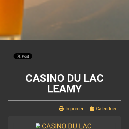
CASINO DU LAC
LEAMY
Imprimer
Calendrier