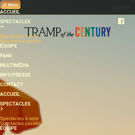
Menu
ENGLISH
ACCUEIL
SPECTACLES
Spectacles à venir
Spectacles passés
ÉQUIPE
FANS
MULTIMÉDIA
INFO/PRESSE
CONTACT
ACCUEIL
SPECTACLES
Spectacles à venir
Spectacles passés
ÉQUIPE