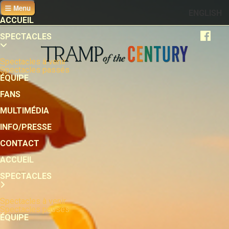
Menu
ENGLISH
ACCUEIL
SPECTACLES
Spectacles à venir
Spectacles passés
ÉQUIPE
FANS
MULTIMÉDIA
INFO/PRESSE
CONTACT
ACCUEIL
SPECTACLES
Spectacles à venir
Spectacles passés
ÉQUIPE