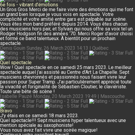
6e fois - vibrant d’émotions
Un Gros Gros Merci de me faire vivre des émotions qui me font
un grand bien lorsque je vous vois en spectacle. Votre
complicité et votre amitié entre gars est palpable sur scène.
Vous êtes mon band préféré depuis 2014. Vous êtes chacun
des musiciens hors pair, et Sylvain qui nous offre sa voix tel un
Rodger Hodgson fin des années ‘70. Merci Roger d’avoir choisi
et formé ce band talentueux. À bientôt pour un prochain
spectacle.
Denis Gouin
Sunday, 26 March 2023 14:13 | Québec
Quel spectacle
Wow ! Quel spectacle en ce samedi 25 mars 2023. Le meilleur
spectacle auquel j’ai assisté au Centre d’Art La Chapelle. Sept
musiciens chevronnés et passionnés nous faisant vivre leur
passion pour Super Tramp. J’ai particulièrement apprécié toute
la vivacité et l’originalité de Sébastien Cloutier, le claviériste.
Toute une bête de scène !
Isabelle Pauzé
Monday, 20 March 2023 19:49 | Mascouche
Bravo
J'y étais en ce samedi 18 mars 2023.
Quel spectacle!!! Sept musiciens hyper talentueux avec une
mention spéciale au saxophoniste!
Vous nous avez fait vivre une soirée magique!
Continuez votre excellent travail!