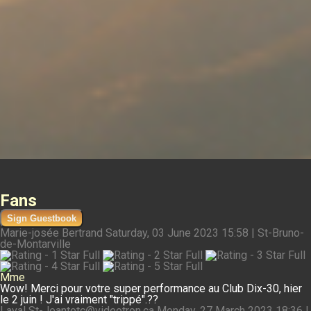
Fans
Sign Guestbook
Marie-josée Bertrand
Saturday, 03 June 2023 15:58 | St-Bruno-
de-Montarville
Mme
Wow! Merci pour votre super performance au Club Dix-30, hier
le 2 juin ! J'ai vraiment "trippé".??
Laval St-Jeantotc@videotron.ca
Monday, 27 March 2023 18:36 |