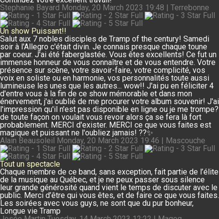
Stephanie Bayard
Monday, 20 March 2023 19:48 | Terrebonne
Un show Puissant!!
Salut aux 7 nobles disciples de Tramp of the century! Samedi
soir à l'Allegro c'était divin. Je connais presque chaque toune
par coeur. J'ai été faberglastée. Vous êtes excellents! Ce fut un
immense honneur de vous connaître et de vous entendre. Votre
présence sur scène, votre savoir-faire, votre complicité, vos
voix en soliste ou en harmonie, vos personnalités toute aussi
lumineuse les unes que les autres... wow!! J'ai pu en féliciter 4
d'entre vous à la fin de ce show mémorable et dans mon
énervement, j'ai oublié de me procurer votre album souvenir! J'ai
l'impression qu'il n'est pas disponible en ligne ou je me trompe?
de toute façon on voulait vous revoir alors ça se fera là fort
probablement. MERCI d'exister. MERCI ce que vous faites est
magique et puissant ne l'oubliez jamais! ??✨
Alain Beausoleil
Monday, 20 March 2023 19:46 | Mascouche
Tout un spectacle
Chaque membre de ce band, sans exception, fait partie de l’élite
de la musique au Québec, et je ne peux passer sous silence
leur grande générosité quand vient le temps de discuter avec le
public. Merci d’être qui vous êtes, et de faire ce que vous faites.
Les soirées avec vous guys, ne sont que du pur bonheur,
Longue vie Tramp
Josée Martin
Tuesday, 14 March 2023 12:22 | Magog