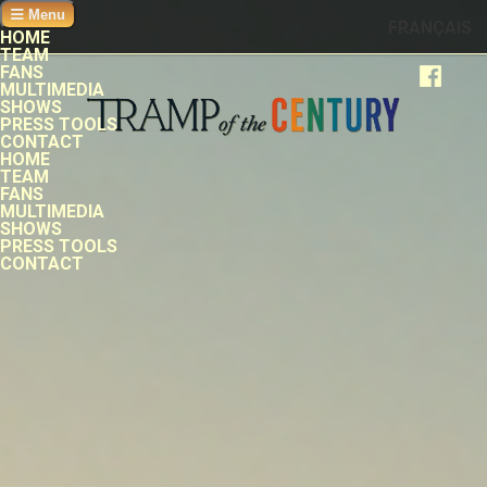
Menu
FRANÇAIS
HOME
TEAM
FANS
MULTIMEDIA
SHOWS
PRESS TOOLS
CONTACT
HOME
TEAM
FANS
MULTIMEDIA
SHOWS
PRESS TOOLS
CONTACT