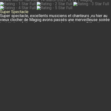
Super Spectacle
Super spectacle, excellents musiciens et chanteurs ,vu hier au
vieux clocher de Magog avons passés une merveilleuse soirée
tout était parfait, un beau passage dans le temps. Sébastien
mets beaucoup d'originalité au spectacle.
507 entries in guestbook
Start
Prev
1
2
3
4
5
6
7
8
9
10
Next
End