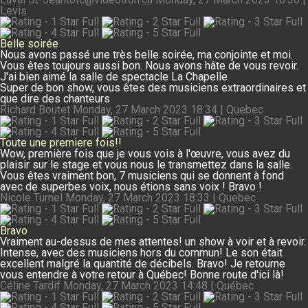
Levis
Belle soirée
Nous avons passé une très belle soirée, ma conjointe et moi.
Vous êtes toujours aussi bon. Nous avons hâte de vous revoir.
J'ai bien aimé la salle de spectacle La Chapelle.
Super de bon show, vous êtes des musiciens extraordinaires et
que dire des chanteurs
Richard Boutet
Monday, 27 March 2023 18:34 | Quebec
Toute une premiere fois!!
Wow, première fois que je vous vois à l'œuvre, vous avez du
plaisir sur le stage et vous nous le transmettez dans la salle.
Vous êtes vraiment bon, 7 musiciens qui se donnent à fond
avec de superbes voix, nous étions sans voix ! Bravo !
Nicole Turnel
Monday, 27 March 2023 18:33 | Quebec
Bravo
Vraiment au-dessus de mes attentes! un show à voir et à revoir.
Intense, avec des musiciens hors du commun! Le son était
excellent malgré la quantité de décibels. Bravo! Je retourne
vous entendre à votre retour à Québec! Bonne route d'ici là!
Céline Tardif
Monday, 27 March 2023 14:48 | Québec