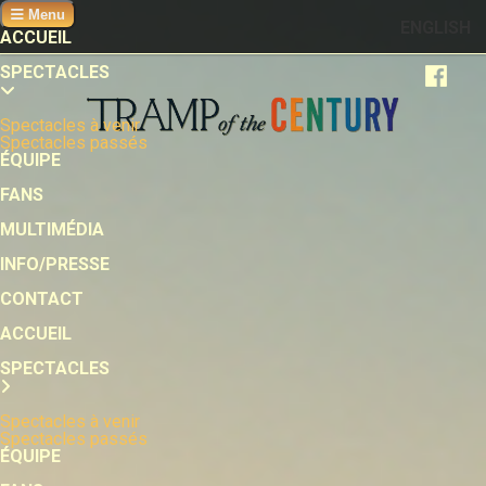
Menu
ENGLISH
ACCUEIL
SPECTACLES
Spectacles à venir
Spectacles passés
ÉQUIPE
FANS
MULTIMÉDIA
INFO/PRESSE
CONTACT
ACCUEIL
SPECTACLES
Spectacles à venir
Spectacles passés
ÉQUIPE