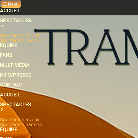
Menu
ACCUEIL
SPECTACLES
Spectacles à venir
Spectacles passés
ÉQUIPE
FANS
MULTIMÉDIA
INFO/PRESSE
CONTACT
ACCUEIL
SPECTACLES
Spectacles à venir
Spectacles passés
ÉQUIPE