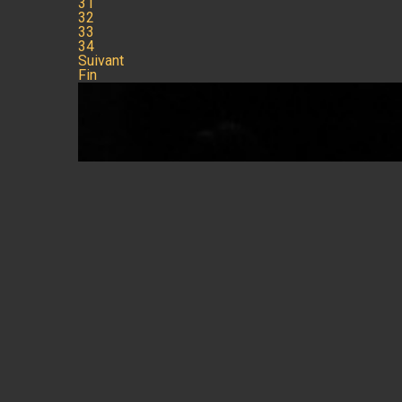
31
32
33
34
Suivant
Fin
I am reaching o
videos on You