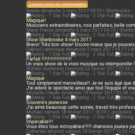
Laissez-nous un commentaire
Renée
dimanche 5 mars 2017 04:39 | Sherbrooke
Magique!
Musiciens extraordinaires, voix parfaites, belle com
Marie France
dimanche 5 mars 2017 04:19 | Sherbr
Show Sherbrooke 4 mars 2017
Bravo! Très bon show! Encore mieux que je pouvais l'
Gabriel Labrecque
dimanche 5 mars 2017 04:17 | W
Parfait !!!!!!!!!!!!!!!!!!!!
Un vrais show de la vrais musique ou intemporelle 
William Duchesne
mercredi 22 février 2017 01:36 |
Magique
Tout simplement merveilleux!! Je ne suis âgé que d
J'ai adoré le spectacle ainsi que tout l'équipe et vou
Michelle Claude
dimanche 19 février 2017 03:58 | c
Souvenirs jeunesse
J'ai aimé beaucoup cette soirée, travail très profes
Michael
samedi 18 février 2017 18:29 | Jonquiere
Impécable!!!
Vous êtes tous incroyables!!!!! chansons jouées par
Catherine laforest
samedi 18 février 2017 15:55 | C