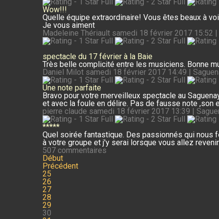
Wow!!!
Quelle équipe extraordinaire! Vous êtes beaux à voir,
Je vous aiment
Madeleine Thériault
samedi 18 février 2017 15:52 
spectacle du 17 février à la Baie
Très belle complicité entre les musiciens. Bonne mus
Daniel Milot
samedi 18 février 2017 14:49 | Sague
Une note parfaite
Bravo pour votre merveilleux spectacle au Saguena
et avec la foule en délire. Pas de fausse note ,son ex
pierre claude
samedi 18 février 2017 13:39 | Sague
*****
Quel soirée fantastique. Des passionnés qui nous fo
à votre groupe et j'y serai lorsque vous allez revenir
507 commentaires
Début
Précédent
25
26
27
28
29
30