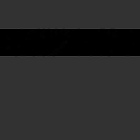
"Hi Tramp of the Century,
ut to say thank you for your tribute to my
tube. You guys are good and seem to have 
Roger Hodgson, co-fondateur de SUPERTRAMP