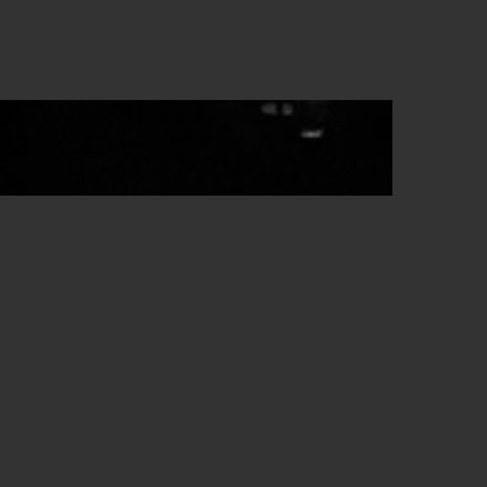
 music. Saw your
a lot of fun."