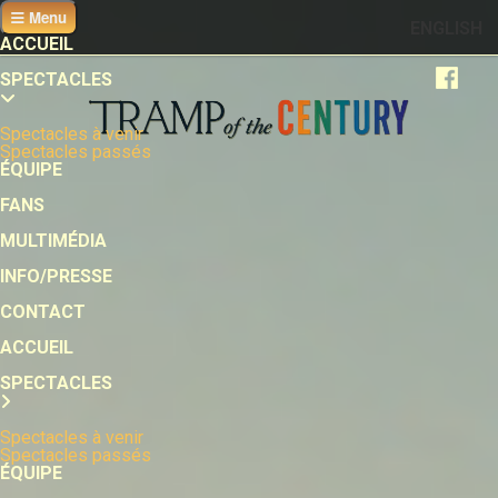
Menu
ENGLISH
ACCUEIL
SPECTACLES
Spectacles à venir
Spectacles passés
ÉQUIPE
FANS
MULTIMÉDIA
INFO/PRESSE
CONTACT
ACCUEIL
SPECTACLES
Spectacles à venir
Spectacles passés
ÉQUIPE